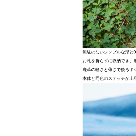
無駄のないシンプルな形と0
お札を折らずに収納でき、
鹿革の軽さと薄さで後ろポ
本体と同色のステッチが上