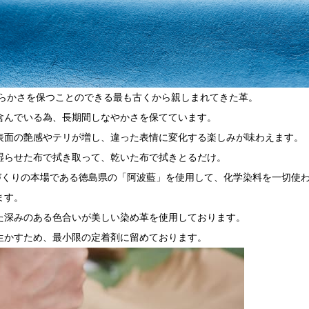
柔らかさを保つことのできる最も古くから親しまれてきた革。
含んでいる為、長期間しなやかさを保てています。
表面の艶感やテリが増し、違った表情に変化する楽しみが味わえます。
湿らせた布で拭き取って、乾いた布で拭きとるだけ。
藍づくりの本場である徳島県の「阿波藍」を使用して、化学染料を一切使
ます。
た深みのある色合いが美しい染め革を使用しております。
生かすため、最小限の定着剤に留めております。