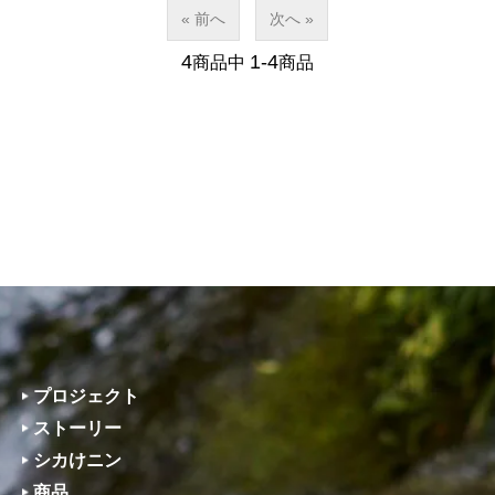
« 前へ
次へ »
4
1-4
商品中
商品
プロジェクト
ストーリー
シカけニン
商品